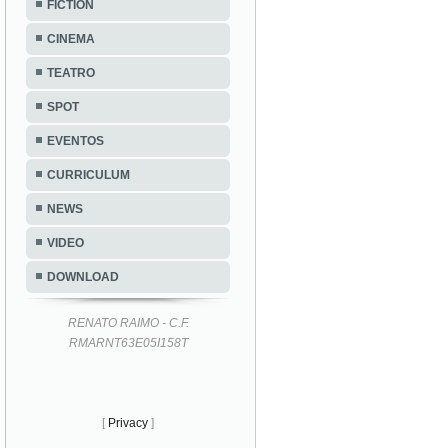
FICTION
CINEMA
TEATRO
SPOT
EVENTOS
CURRICULUM
NEWS
VIDEO
DOWNLOAD
RENATO RAIMO - C.F.
RMARNT63E05I158T
[
Privacy
]