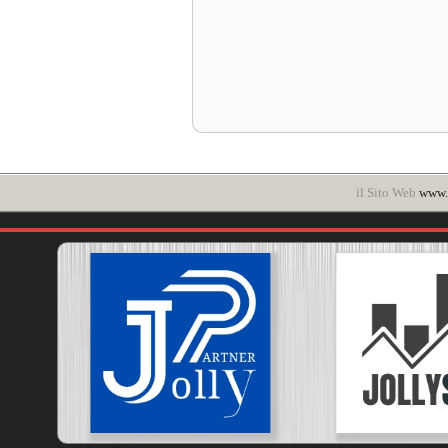
il Sito Web
www.i