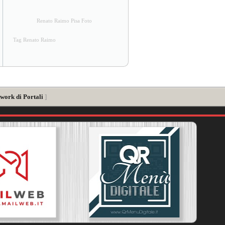
Renato Raimo Pisa Foto
Tag Renato Raimo
work di Portali
]