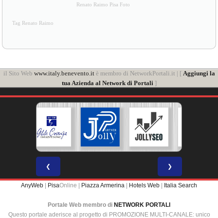
Renato Raimo Pisa Foto
Tag Renato Raimo
il Sito Web
www.italy.benevento.it
è membro di NetworkPortali.it | [
Aggiungi la
tua Azienda al Network di Portali
]
❮
❯
AnyWeb
|
Pisa
Online |
Piazza Armerina
|
Hotels Web
|
Italia Search
Portale Web membro di
NETWORK PORTALI
Questo portale aderisce al progetto di PROMOZIONE MULTI-CANALE: unico