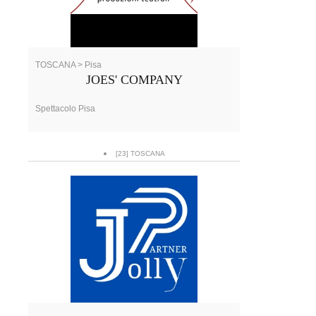
TOSCANA > Pisa
JOES' COMPANY
Spettacolo Pisa
[23] TOSCANA