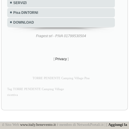
SERVIZI
Pisa DINTORNI
DOWNLOAD
Fragest srl - P.IVA 01799530504
[
Privacy
]
TORRE PENDENTE Camping Village Pisa
Tag TORRE PENDENTE Camping Village
ricettiva
il Sito Web
www.italy.benevento.it
è membro di NetworkPortali.it | [
Aggiungi la