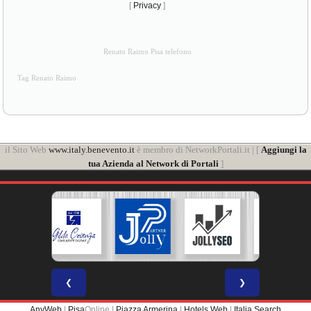
[
Privacy
]
Renato Raimo Pisa telefono
Tag Renato Raimo
il Sito Web
www.italy.benevento.it
è membro di NetworkPortali.it | [
Aggiungi la
tua Azienda al Network di Portali
]
❮
❯
AnyWeb
|
Pisa
Online |
Piazza Armerina
|
Hotels Web
|
Italia Search