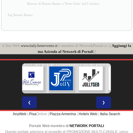
Ritorno di Renato Raimo a 'Detto Fatto' dal 9 ottobre
Tag Renato Raimo
il Sito Web
www.italy.benevento.it
è membro di NetworkPortali.it | [
Aggiungi la
tua Azienda al Network di Portali
]
❮
❯
AnyWeb
|
Pisa
Online |
Piazza Armerina
|
Hotels Web
|
Italia Search
Portale Web membro di
NETWORK PORTALI
Questo portale aderisce al progetto di PROMOZIONE MULTI-CANALE: unico