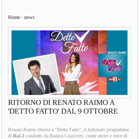
Home
-
news
RITORNO DI RENATO RAIMO A
'DETTO FATTO' DAL 9 OTTOBRE
Renato Raimo ritorna a "Detto Fatto", il fortunato programma
di
Rai 2
condotto da Bianca Guaccero, come attore e tutor di