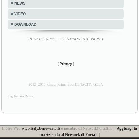
NEWS
VIDEO
DOWNLOAD
RENATO RAIMO - C.F. RMARNT63E05I158T
[
Privacy
]
2012- 2016 Renato Raimo Spot BENACTIV GOLA
Tag Renato Raimo
il Sito Web
www.italy.benevento.it
è membro di NetworkPortali.it | [
Aggiungi la
tua Azienda al Network di Portali
]