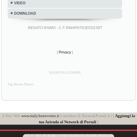
VIDEO
DOWNLOAD
RENATO RAIMO - C.F. RMARNT63E05I158T
[
Privacy
]
RASSEGNA STAMPA
Tag Renato Raimo
il Sito Web
www.italy.benevento.it
è membro di NetworkPortali.it | [
Aggiungi la
tua Azienda al Network di Portali
]