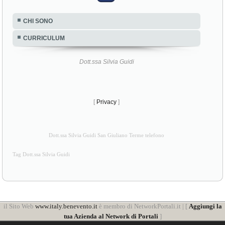
CHI SONO
CURRICULUM
Dott.ssa Silvia Guidi
[
Privacy
]
Dott.ssa Silvia Guidi San Giuliano Terme telefono
Tag Dott.ssa Silvia Guidi
il Sito Web
www.italy.benevento.it
è membro di NetworkPortali.it | [
Aggiungi la
tua Azienda al Network di Portali
]