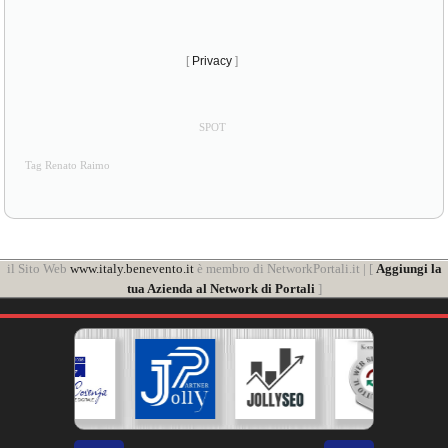
[
Privacy
]
SPOT
Tag Renato Raimo
il Sito Web
www.italy.benevento.it
è membro di NetworkPortali.it | [
Aggiungi la
tua Azienda al Network di Portali
]