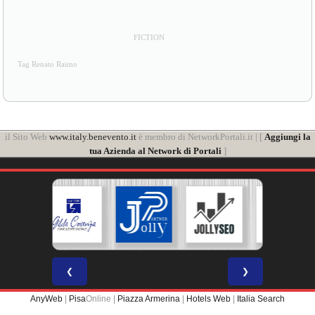
FICTION
Tag Renato Raimo
il Sito Web
www.italy.benevento.it
è membro di NetworkPortali.it | [
Aggiungi la
tua Azienda al Network di Portali
]
❮
❯
AnyWeb
|
Pisa
Online |
Piazza Armerina
|
Hotels Web
|
Italia Search