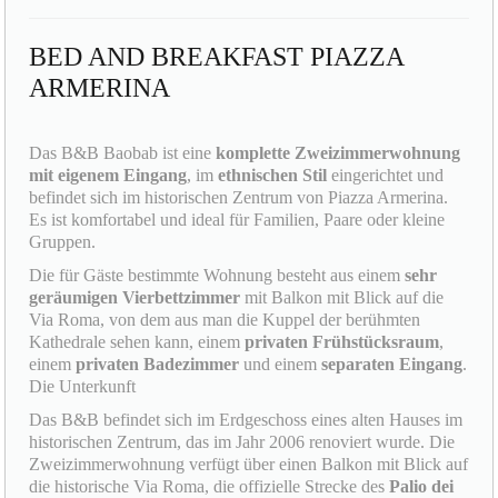
BED AND BREAKFAST PIAZZA
ARMERINA
Das B&B Baobab ist eine
komplette Zweizimmerwohnung
mit eigenem Eingang
, im
ethnischen Stil
eingerichtet und
befindet sich im historischen Zentrum von Piazza Armerina.
Es ist komfortabel und ideal für Familien, Paare oder kleine
Gruppen.
Die für Gäste bestimmte Wohnung besteht aus einem
sehr
geräumigen Vierbettzimmer
mit Balkon mit Blick auf die
Via Roma, von dem aus man die Kuppel der berühmten
Kathedrale sehen kann, einem
privaten Frühstücksraum
,
einem
privaten Badezimmer
und einem
separaten Eingang
.
Die Unterkunft
Das B&B befindet sich im Erdgeschoss eines alten Hauses im
historischen Zentrum, das im Jahr 2006 renoviert wurde. Die
Zweizimmerwohnung verfügt über einen Balkon mit Blick auf
die historische Via Roma, die offizielle Strecke des
Palio dei
Normanni
, dem am meisten erwarteten Fest des Jahres, das
am 12., 13. und 14. August stattfindet.