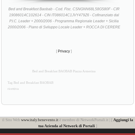
19086014C102614 - CIN IT086014C1JVY479Z6 - Cofinanziato dal
P.I.C. Leader + 2000/2006 - Programma Regionale Leader + Sicilia
2000/2006 - Piano di Sviluppo Locale Leader + ROCCA DI CERERE
[
Privacy
]
Bed and Breakfast BAOBAB Piazza Armerina
Tag Bed and Breakfast BAOBAB
ricettiva
il Sito Web
www.italy.benevento.it
è membro di NetworkPortali.it | [
Aggiungi la
tua Azienda al Network di Portali
]