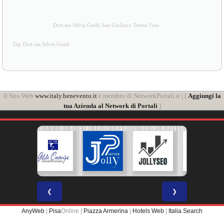
Dott.ssa Silvia Guidi San Giuliano Terme Foto
Tag Dott.ssa Silvia Guidi
il Sito Web
www.italy.benevento.it
è membro di NetworkPortali.it | [
Aggiungi la
tua Azienda al Network di Portali
]
❮
❯
AnyWeb
|
Pisa
Online |
Piazza Armerina
|
Hotels Web
|
Italia Search