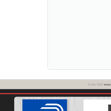
il Sito Web
www.i