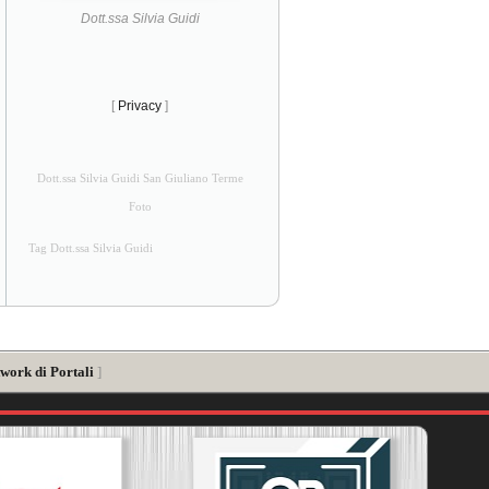
Dott.ssa Silvia Guidi
[
Privacy
]
Dott.ssa Silvia Guidi San Giuliano Terme
Foto
Tag Dott.ssa Silvia Guidi
work di Portali
]