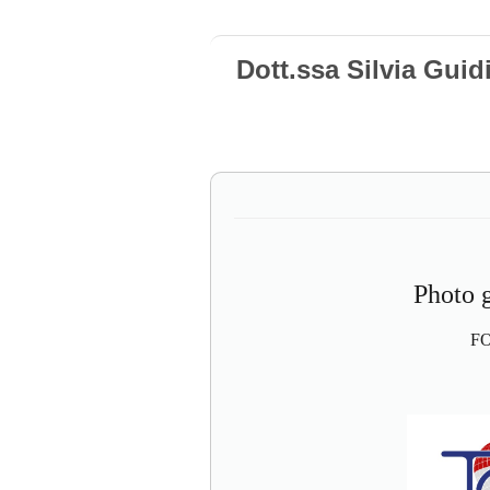
Dott.ssa Silvia Gui
Photo g
F