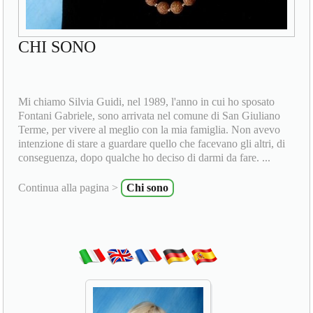
CHI SONO
Mi chiamo Silvia Guidi, nel 1989, l'anno in cui ho sposato
Fontani Gabriele, sono arrivata nel comune di San Giuliano
Terme, per vivere al meglio con la mia famiglia. Non avevo
intenzione di stare a guardare quello che facevano gli altri, di
conseguenza, dopo qualche ho deciso di darmi da fare. ...
Continua alla pagina >
Chi sono