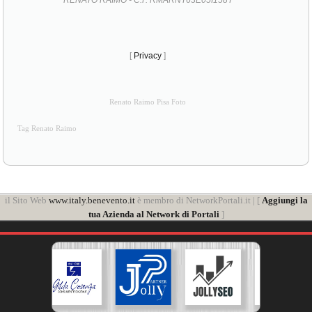
[
Privacy
]
Renato Raimo Pisa Foto
Tag Renato Raimo
il Sito Web
www.italy.benevento.it
è membro di NetworkPortali.it | [
Aggiungi la
tua Azienda al Network di Portali
]