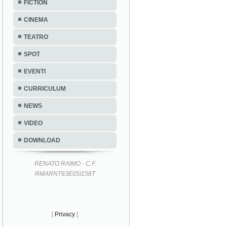
FICTION
CINEMA
TEATRO
SPOT
EVENTI
CURRICULUM
NEWS
VIDEO
DOWNLOAD
RENATO RAIMO - C.F.
RMARNT63E05I158T
[
Privacy
]