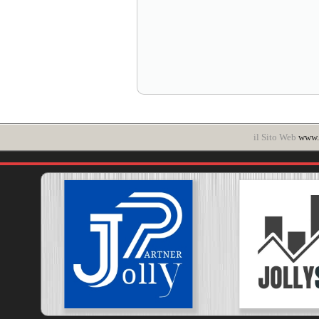
il Sito Web
www.i