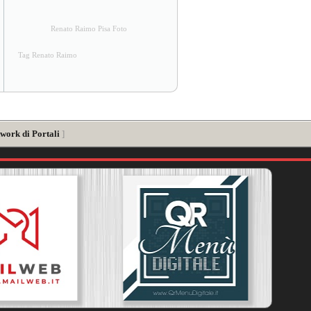
Renato Raimo Pisa Foto
Tag Renato Raimo
work di Portali
]