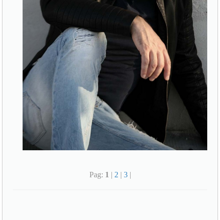
Pag:
1
|
2
|
3
|