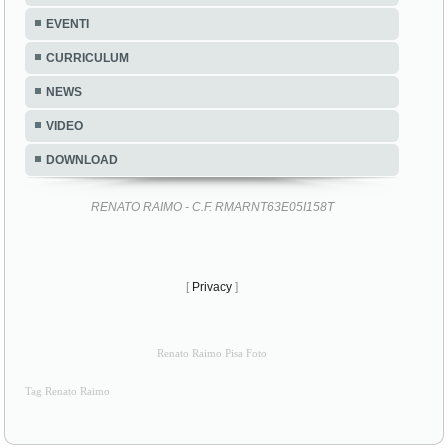
EVENTI
CURRICULUM
NEWS
VIDEO
DOWNLOAD
RENATO RAIMO - C.F. RMARNT63E05I158T
[
Privacy
]
Renato Raimo Pisa Foto
Tag Renato Raimo