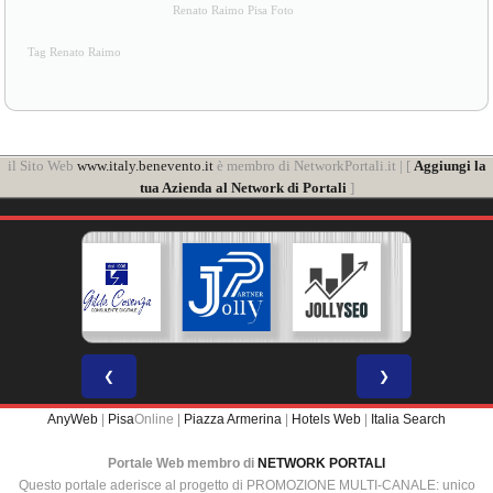
Renato Raimo Pisa Foto
Tag Renato Raimo
il Sito Web
www.italy.benevento.it
è membro di NetworkPortali.it | [
Aggiungi la
tua Azienda al Network di Portali
]
❮
❯
AnyWeb
|
Pisa
Online |
Piazza Armerina
|
Hotels Web
|
Italia Search
Portale Web membro di
NETWORK PORTALI
Questo portale aderisce al progetto di PROMOZIONE MULTI-CANALE: unico