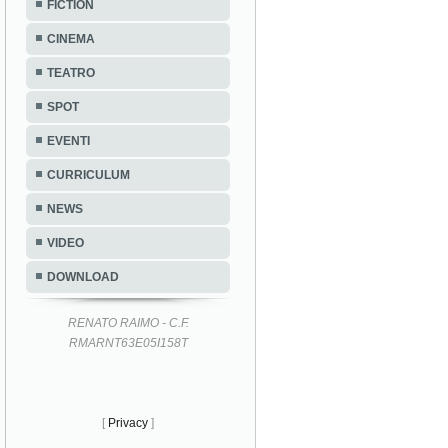
FICTION
CINEMA
TEATRO
SPOT
EVENTI
CURRICULUM
NEWS
VIDEO
DOWNLOAD
RENATO RAIMO - C.F.
RMARNT63E05I158T
[
Privacy
]