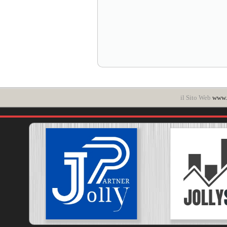
il Sito Web
www.i