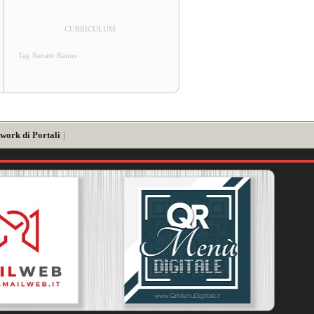
CURRICULUM
Tag Renato Raimo
work di Portali
]