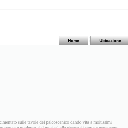
Home
Ubicazione
è cimentato sulle tavole del palcoscenico dando vita a moltissimi
mporaneo e moderno, dal musical alla ricerca di storie e personaggi