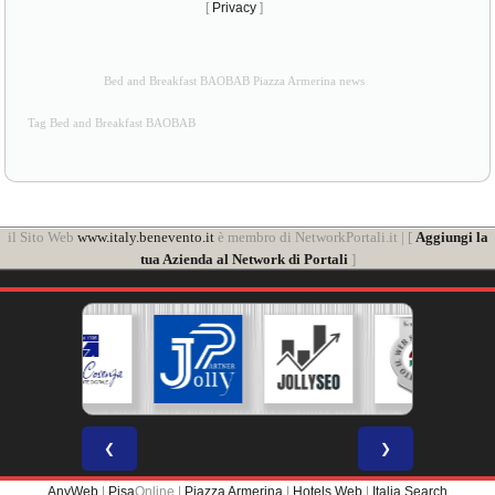
[
Privacy
]
Bed and Breakfast BAOBAB Piazza Armerina news
Tag Bed and Breakfast BAOBAB
il Sito Web
www.italy.benevento.it
è membro di NetworkPortali.it | [
Aggiungi la
tua Azienda al Network di Portali
]
❮
❯
AnyWeb
|
Pisa
Online |
Piazza Armerina
|
Hotels Web
|
Italia Search