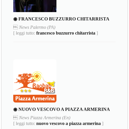
◉ FRANCESCO BUZZURRO CHITARRISTA

News Palermo (PA)
[ leggi tutto:
francesco buzzurro chitarrista
]
◉ NUOVO VESCOVO A PIAZZA ARMERINA

News Piazza Armerina (En)
[ leggi tutto:
nuovo vescovo a piazza armerina
]