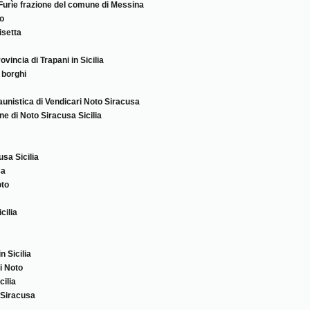
Furìe frazione del comune di Messina
lo
isetta
vincia di Trapani in Sicilia
 borghi
aunistica di Vendicari Noto Siracusa
ne di Noto Siracusa Sicilia
usa Sicilia
ca
oto
cilia
 Sicilia
i Noto
cilia
 Siracusa