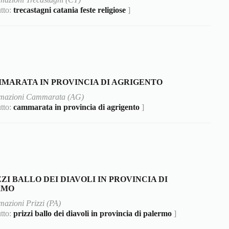
utto:
trecastagni catania feste religiose
]
MARATA IN PROVINCIA DI AGRIGENTO
rmazioni Cammarata (AG)
utto:
cammarata in provincia di agrigento
]
ZZI BALLO DEI DIAVOLI IN PROVINCIA DI
RMO
mazioni Prizzi (PA)
utto:
prizzi ballo dei diavoli in provincia di palermo
]