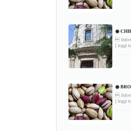
◉ CHI

Info
[ leggi t
◉ BRO

Infor
[ leggi t