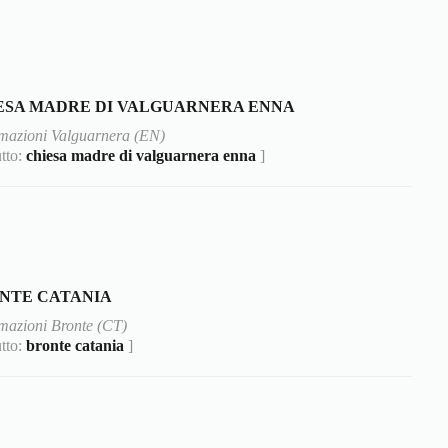
ESA MADRE DI VALGUARNERA ENNA
rmazioni Valguarnera (EN)
utto:
chiesa madre di valguarnera enna
]
NTE CATANIA
mazioni Bronte (CT)
utto:
bronte catania
]