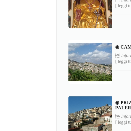
[ leggi t
◉ CAM

Info
[ leggi t
◉ PRI
PALE

Infor
[ leggi t