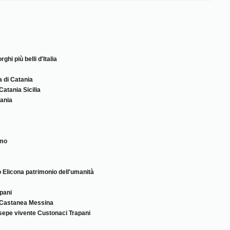
hi più belli d'Italia
a di Catania
Catania Sicilia
tania
rmo
Elicona patrimonio dell'umanità
apani
i Castanea Messina
sepe vivente Custonaci Trapani