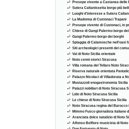
Presepe vivente a Castanea delle 
Sutera Caltanissetta borgo più bel
Luoghi d'interesse a Sutera Caltan
La Madonna di Custonaci Trapani
Presepe vivente di Custonaci, in pro
Chiese di Gangi Palermo borgo dei
Gangi Palermo borgo dei borghi
Spiaggia di Calamosche nell'oasi f
Siti archeologici presenti del comu
Val di Noto Sicilia orientale
Noto cenni storici Siracusa
Villa romana del Tellaro Noto Sirac
Riserva naturale orientata Pantali
Palazzo Nicolaci di Villadorata a N
Mustazzoli enogastronomia Sicilia
Palazzi nobiliari di Noto Siracusa Si
Lido di Noto Siracusa Sicilia
Le chiese di Noto Siracusa Sicilia
Noto Siracusa regina del Barocco in
Mimmo Fusco giornalista italiano d
Aranciata dolce natalizio di Noto Si
Alfonso Belfiore musicista di Noto
Don Fortunato di Noto