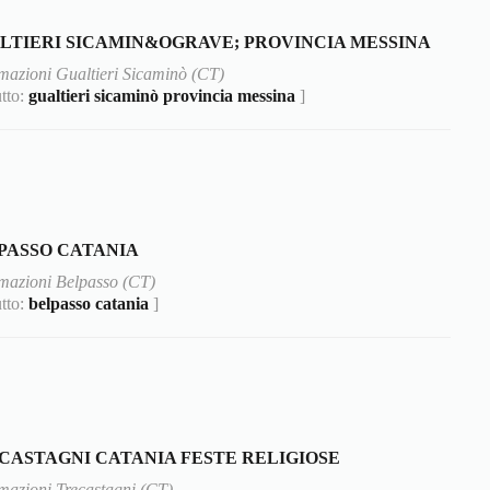
LTIERI SICAMIN&OGRAVE; PROVINCIA MESSINA
mazioni Gualtieri Sicaminò (CT)
utto:
gualtieri sicaminò provincia messina
]
PASSO CATANIA
mazioni Belpasso (CT)
utto:
belpasso catania
]
CASTAGNI CATANIA FESTE RELIGIOSE
mazioni Trecastagni (CT)