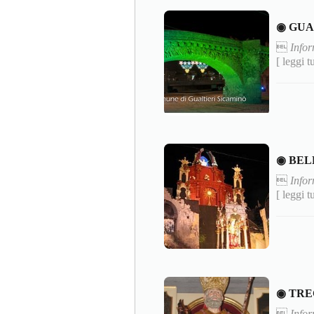
◉ GUA

Infor
[ leggi t
◉ BEL

Infor
[ leggi t
◉ TRE

Infor