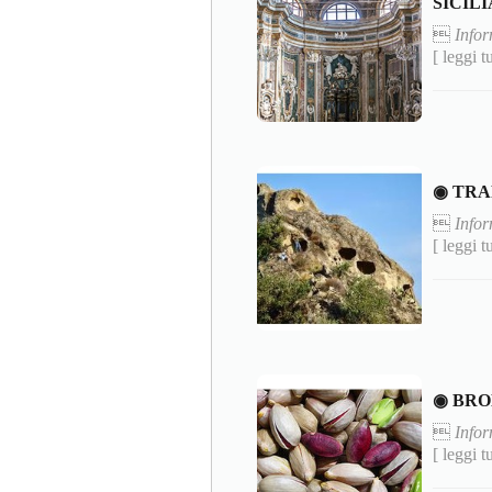
SICILI

Info
[ leggi t
◉ TRA

Info
[ leggi t
◉ BRO

Infor
[ leggi t