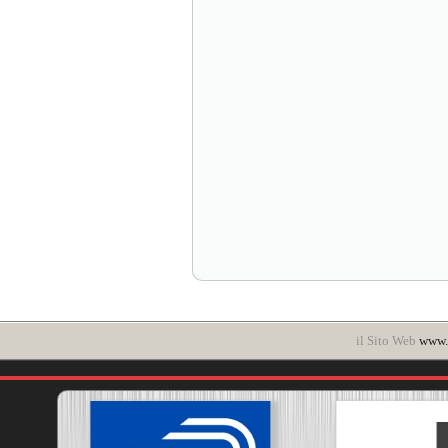
il Sito Web
www.i