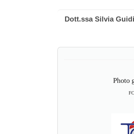
Dott.ssa Silvia Gui
Photo g
F