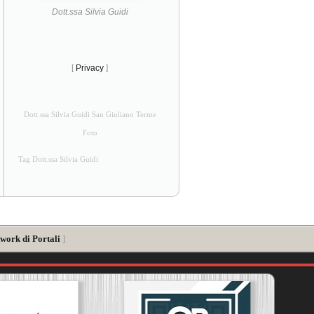
Dott.ssa Silvia Guidi
[
Privacy
]
Dott.ssa Silvia Guidi San Giuliano Terme
Foto
Tag Dott.ssa Silvia Guidi
work di Portali
]