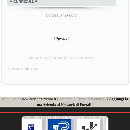
CURRICULUM
Dott.ssa Silvia Guidi
[
Privacy
]
Dott.ssa Silvia Guidi San Giuliano Terme privacy
Tag Dott.ssa Silvia Guidi
il Sito Web
www.italy.benevento.it
è membro di NetworkPortali.it | [
Aggiungi la
tua Azienda al Network di Portali
]