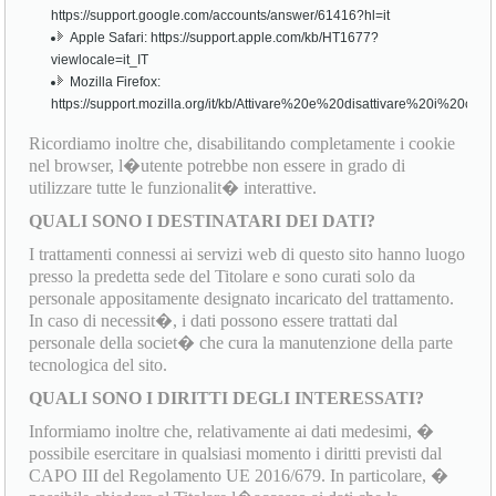
https://support.google.com/accounts/answer/61416?hl=it
Apple Safari: https://support.apple.com/kb/HT1677?
viewlocale=it_IT
Mozilla Firefox:
https://support.mozilla.org/it/kb/Attivare%20e%20disattivare%20i%20cook
Ricordiamo inoltre che, disabilitando completamente i cookie
nel browser, l�utente potrebbe non essere in grado di
utilizzare tutte le funzionalit� interattive.
QUALI SONO I DESTINATARI DEI DATI?
I trattamenti connessi ai servizi web di questo sito hanno luogo
presso la predetta sede del Titolare e sono curati solo da
personale appositamente designato incaricato del trattamento.
In caso di necessit�, i dati possono essere trattati dal
personale della societ� che cura la manutenzione della parte
tecnologica del sito.
QUALI SONO I DIRITTI DEGLI INTERESSATI?
Informiamo inoltre che, relativamente ai dati medesimi, �
possibile esercitare in qualsiasi momento i diritti previsti dal
CAPO III del Regolamento UE 2016/679. In particolare, �