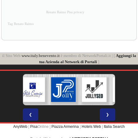
Renato Raimo Pisa privacy
Tag Renato Raimo
il Sito Web
www.italy.benevento.it
è membro di NetworkPortali.it | [
Aggiungi la
tua Azienda al Network di Portali
]
❮
❯
AnyWeb
|
Pisa
Online |
Piazza Armerina
|
Hotels Web
|
Italia Search