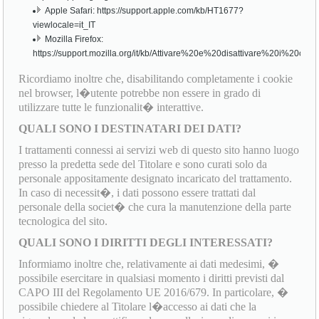
Apple Safari: https://support.apple.com/kb/HT1677?
viewlocale=it_IT
Mozilla Firefox:
https://support.mozilla.org/it/kb/Attivare%20e%20disattivare%20i%20cook
Ricordiamo inoltre che, disabilitando completamente i cookie
nel browser, l�utente potrebbe non essere in grado di
utilizzare tutte le funzionalit� interattive.
QUALI SONO I DESTINATARI DEI DATI?
I trattamenti connessi ai servizi web di questo sito hanno luogo
presso la predetta sede del Titolare e sono curati solo da
personale appositamente designato incaricato del trattamento.
In caso di necessit�, i dati possono essere trattati dal
personale della societ� che cura la manutenzione della parte
tecnologica del sito.
QUALI SONO I DIRITTI DEGLI INTERESSATI?
Informiamo inoltre che, relativamente ai dati medesimi, �
possibile esercitare in qualsiasi momento i diritti previsti dal
CAPO III del Regolamento UE 2016/679. In particolare, �
possibile chiedere al Titolare l�accesso ai dati che la