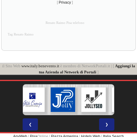
[
Privacy
]
Renato Raimo Pisa telefono
Tag Renato Raimo
il Sito Web
www.italy.benevento.it
è membro di NetworkPortali.it | [
Aggiungi la
tua Azienda al Network di Portali
]
❮
❯
AnyWeb
|
Pisa
Online |
Piazza Armerina
|
Hotels Web
|
Italia Search