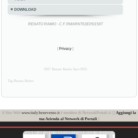
DOWNLOAD
RENATO RAIMO - C.F. RMARNT63E05I158T
[
Privacy
]
2007 Renato Raimo Spot H3G
Tag Renato Raimo
il Sito Web
www.italy.benevento.it
è membro di NetworkPortali.it | [
Aggiungi la
tua Azienda al Network di Portali
]