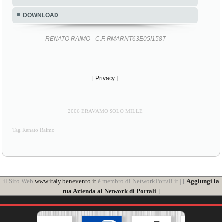
DOWNLOAD
RENATO RAIMO - C.F. RMARNT63E05I158T
[
Privacy
]
2006 ERAVAMO SOLO MILLE
Tag Renato Raimo
il Sito Web
www.italy.benevento.it
è membro di NetworkPortali.it | [
Aggiungi la
tua Azienda al Network di Portali
]