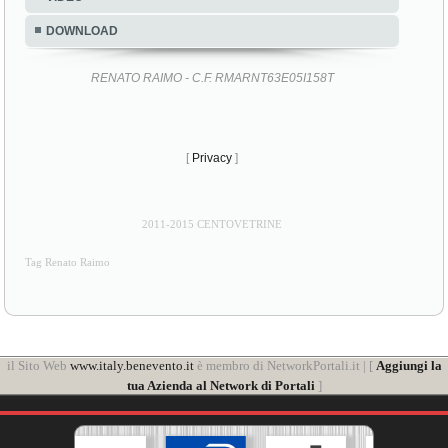
DOWNLOAD
RENATO RAIMO - C.F. RMARNT63E05I158T
[
Privacy
]
2011-2015 CENTOVETRINE
Tag Renato Raimo
il Sito Web
www.italy.benevento.it
è membro di NetworkPortali.it | [
Aggiungi la
tua Azienda al Network di Portali
]