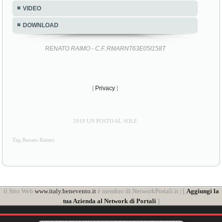
VIDEO
DOWNLOAD
RENATO RAIMO - C.F. RMARNT63E05I158T
[
Privacy
]
2019 UN POSTO AL SOLE
Tag Renato Raimo
il Sito Web
www.italy.benevento.it
è membro di NetworkPortali.it | [
Aggiungi la
tua Azienda al Network di Portali
]