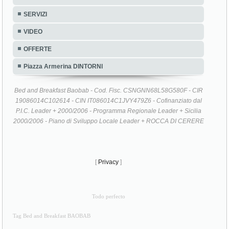
SERVIZI
VIDEO
OFFERTE
Piazza Armerina DINTORNI
Bed and Breakfast Baobab - Cod. Fisc. CSNGNN68L58G580F - CIR
19086014C102614 - CIN IT086014C1JVY479Z6 - Cofinanziato dal
P.I.C. Leader + 2000/2006 - Programma Regionale Leader + Sicilia
2000/2006 - Piano di Sviluppo Locale Leader + ROCCA DI CERERE
[
Privacy
]
Todo perfecto
Tag Bed and Breakfast BAOBAB