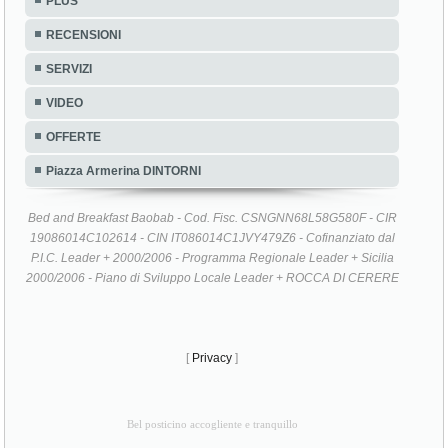
PLUS
RECENSIONI
SERVIZI
VIDEO
OFFERTE
Piazza Armerina DINTORNI
Bed and Breakfast Baobab - Cod. Fisc. CSNGNN68L58G580F - CIR
19086014C102614 - CIN IT086014C1JVY479Z6 - Cofinanziato dal
P.I.C. Leader + 2000/2006 - Programma Regionale Leader + Sicilia
2000/2006 - Piano di Sviluppo Locale Leader + ROCCA DI CERERE
[
Privacy
]
Bel posticino accogliente e tranquillo