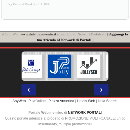
Tag Bed and Breakfast BAOBAB
il Sito Web
www.italy.benevento.it
è membro di NetworkPortali.it | [
Aggiungi la
tua Azienda al Network di Portali
]
❮
❯
AnyWeb
|
Pisa
Online |
Piazza Armerina
|
Hotels Web
|
Italia Search
Portale Web membro di
NETWORK PORTALI
Questo portale aderisce al progetto di PROMOZIONE MULTI-CANALE: unico
inserimento, multipla promozione!