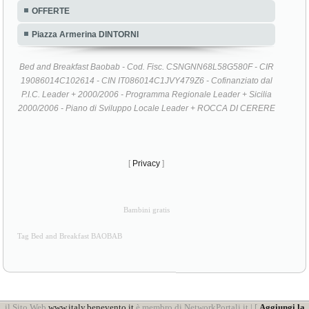
OFFERTE
Piazza Armerina DINTORNI
Bed and Breakfast Baobab - Cod. Fisc. CSNGNN68L58G580F - CIR
19086014C102614 - CIN IT086014C1JVY479Z6 - Cofinanziato dal
P.I.C. Leader + 2000/2006 - Programma Regionale Leader + Sicilia
2000/2006 - Piano di Sviluppo Locale Leader + ROCCA DI CERERE
[
Privacy
]
Bambini gratis
Tag Bed and Breakfast BAOBAB
il Sito Web
www.italy.benevento.it
è membro di NetworkPortali.it | [
Aggiungi la