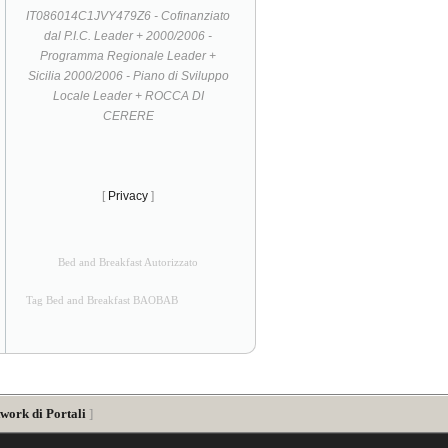
IT086014C1JVY479Z6 - Cofinanziato
dal P.I.C. Leader + 2000/2006 -
Programma Regionale Leader +
Sicilia 2000/2006 - Piano di Sviluppo
Locale Leader + ROCCA DI
CERERE
[
Privacy
]
Bed and Breakfast Autorizzato
Tag Bed and Breakfast BAOBAB
work di Portali
]