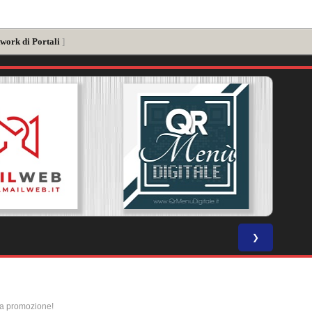
work di Portali
]
❯
la promozione!