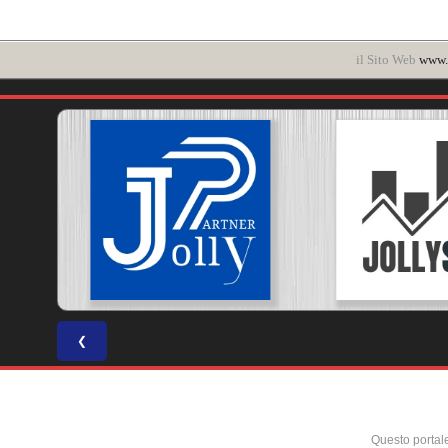
il Sito Web
www.i
❮
Questo portal