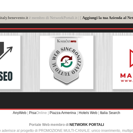
taly.benevento.it
è membro di NetworkPortali.it | [
Aggiungi la tua Azienda al Net
AnyWeb
|
Pisa
Online |
Piazza Armerina
|
Hotels Web
|
Italia Search
Portale Web membro di
NETWORK PORTALI
e aderisce al progetto di PROMOZIONE MULTI-CANALE: unico inserimento, multip