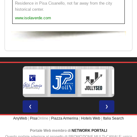
Residence in Pisa Cisanello, not far away from the city
historical center.
www.isolaverde.com
❮
❯
AnyWeb
|
Pisa
Online |
Piazza Armerina
|
Hotels Web
|
Italia Search
Portale Web membro di
NETWORK PORTALI
Questo portale aderisce al progetto di PROMOZIONE MULTI-CANALE: unico