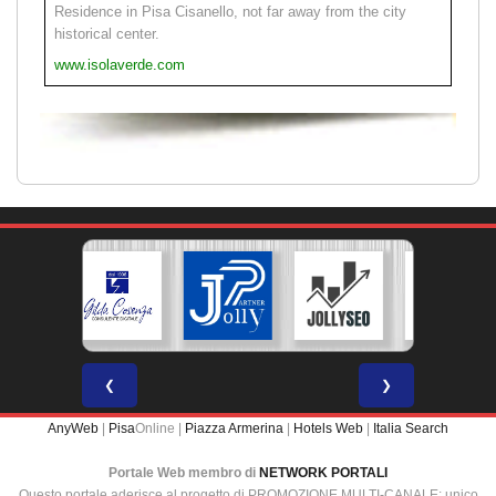
Residence in Pisa Cisanello, not far away from the city
historical center.
www.isolaverde.com
❮
❯
AnyWeb
|
Pisa
Online |
Piazza Armerina
|
Hotels Web
|
Italia Search
Portale Web membro di
NETWORK PORTALI
Questo portale aderisce al progetto di PROMOZIONE MULTI-CANALE: unico